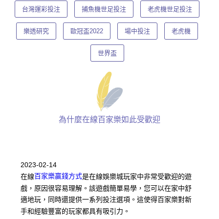
台灣運彩投注
捕魚機世足投注
老虎機世足投注
樂透研究
歐冠盃2022
場中投注
老虎機
世界盃
為什麼在線百家樂如此受歡迎
2023-02-14
百家樂贏錢方式
在線
是在線娛樂城玩家中非常受歡迎的遊
戲，原因很容易理解。該遊戲簡單易學，您可以在家中舒
適地玩，同時還提供一系列投注選項。這使得百家樂對新
手和經驗豐富的玩家都具有吸引力。