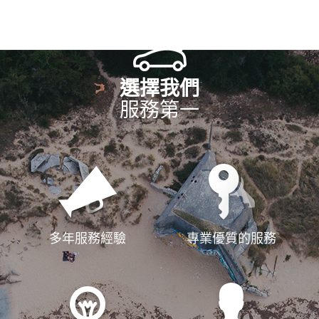
選擇我們
服務第一
多年服務經驗
專業優質的服務