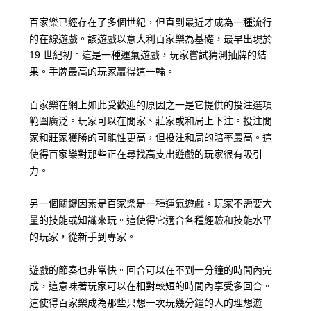
百家樂已經存在了多個世紀，但直到最近才成為一種流行
的在線遊戲。該遊戲以意大利百家樂為基礎，最早出現於
19 世紀初。這是一種運氣遊戲，玩家嘗試猜測抽牌的結
果。手牌最高的玩家贏得這一輪。
百家樂在網上如此受歡迎的原因之一是它提供的投注選項
範圍廣泛。玩家可以在閒家、莊家或和局上下注。投注閒
家和莊家獲勝的可能性更高，但投注和局的賠率最高。這
使得百家樂對那些正在尋找高支出遊戲的玩家很有吸引
力。
另一個關鍵因素是百家樂是一種運氣遊戲。玩家不需要大
量的技能或知識來玩。這使得它適合各種經驗和技能水平
的玩家，從新手到專家。
遊戲的節奏也非常快。回合可以在不到一分鐘的時間內完
成，這意味著玩家可以在相對較短的時間內享受多回合。
這使得百家樂成為那些只想一次玩幾分鐘的人的理想遊