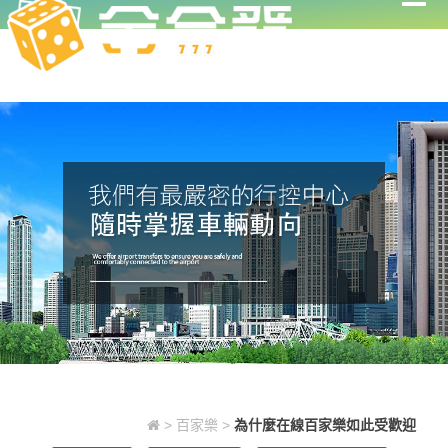
>
百家樂
>
為什麼在線百家樂如此受歡迎