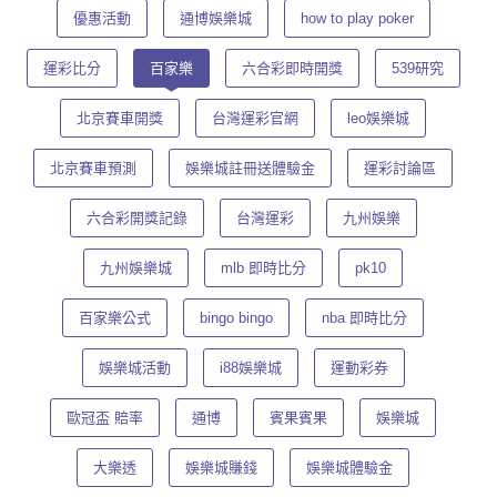
優惠活動
通博娛樂城
how to play poker
運彩比分
百家樂
六合彩即時開獎
539研究
北京賽車開獎
台灣運彩官網
leo娛樂城
北京賽車預測
娛樂城註冊送體驗金
運彩討論區
六合彩開獎記錄
台灣運彩
九州娛樂
九州娛樂城
mlb 即時比分
pk10
百家樂公式
bingo bingo
nba 即時比分
娛樂城活動
i88娛樂城
運動彩券
歐冠盃 賠率
通博
賓果賓果
娛樂城
大樂透
娛樂城賺錢
娛樂城體驗金