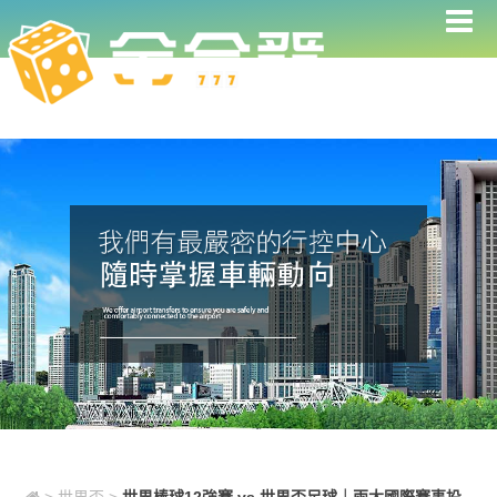
>
世界盃
>
世界棒球12強賽 vs 世界盃足球｜兩大國際賽事投