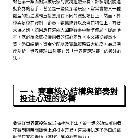
站在第一線面對無數玩家的實務經驗來看，許多剛接觸運
動彩券的新手，甚至是一些資深老玩家，常常會把某一種
類型的投注邏輯直接套用在不同的運動項目上。然而，棒
球與足球在賽制、節奏、數據統計以及盤口特性上，有著
天壤之別。如果想在這兩大國際賽事中精準佈局、提高勝
率，就必須徹底搞懂兩者的核心差異。本文將從賽事本
質、盤口結構、資金分配以及實戰策略四大維度，為您深
度剖析「世界棒球12強賽」與「世界盃足球賽」的投注心
法。
一、 賽事核心結構與節奏對
投注心理的影響
要做好
或12強棒球下注，第一步必須理解兩者
世界盃投注
在賽制與時間節奏上的根本差異。這直接決定了盤口的跳
動與玩家在走地（滾球）時的心理壓力。