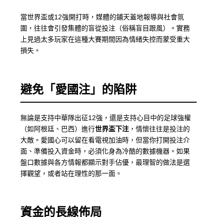
當世界盃或12強開打時，媒體的鋪天蓋地報導與社會氛
圍，往往會引發集體的盲從投注（俗稱盲目跟風）。實務
上見過太多玩家在這種大賽期間因為情緒失控而蒙受重大
損失。
避免「愛國注」的陷阱
無論是支持中華隊出征12強，還是支持心目中的足球強權
（如阿根廷、巴西）進行
世界盃下注
，情懷往往是投注的
大敵。愛國心可以留在看電視加油時，但當你打開投注介
面、準備投入資金時，必須化身為冷酷的數據機器。如果
盤口數據與各方情報都顯示對手佔優，最理智的做法是選
擇觀望，或者站在理性的那一面。
資金的長線佈局