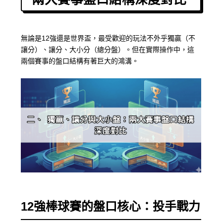
無論是12強還是世界盃，最受歡迎的玩法不外乎獨贏（不
讓分）、讓分、大小分（總分盤）。但在實際操作中，這
兩個賽事的盤口結構有著巨大的鴻溝。
12強棒球賽的盤口核心：投手戰力