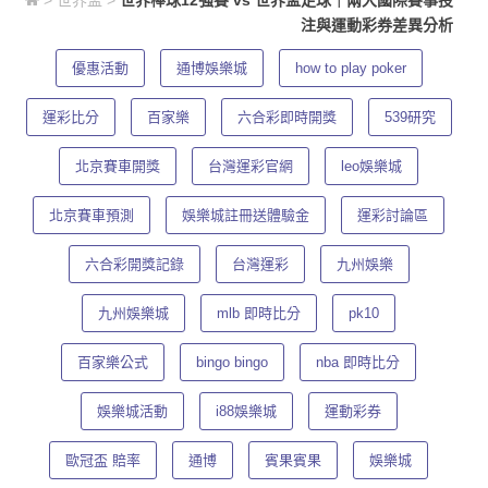
注與運動彩券差異分析
優惠活動
通博娛樂城
how to play poker
運彩比分
百家樂
六合彩即時開獎
539研究
北京賽車開獎
台灣運彩官網
leo娛樂城
北京賽車預測
娛樂城註冊送體驗金
運彩討論區
六合彩開獎記錄
台灣運彩
九州娛樂
九州娛樂城
mlb 即時比分
pk10
百家樂公式
bingo bingo
nba 即時比分
娛樂城活動
i88娛樂城
運動彩券
歐冠盃 賠率
通博
賓果賓果
娛樂城